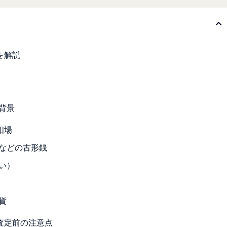
を解説
る背景
相場
）などの古形銭
かい）
貨
査定前の注意点