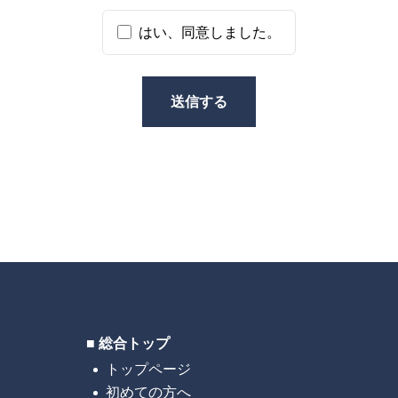
いを委託することがありますが、委託にあたっては、委託先に
はい、同意しました。
、委託先に対する必要かつ適切な監督を行います。
送信する
目的の通知、開示、内容の訂正・追加または削除、利用の停止
示等」といいます。）を受け付けております。開示等の求めは
受け付けます。
するにあたっての注意事項＞
れていない場合、最適なご回答ができない場合があります。
＜
株式会社タイムレス 個人情報保護管理者 
＜個人情
■ 総合トップ
株式会社タイ
トップページ
初めての方へ