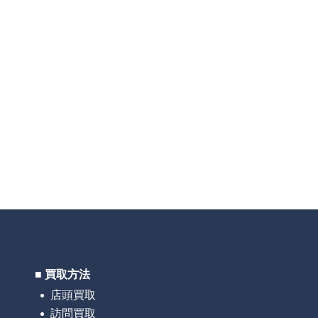
おける個人情報の安全
・消去および第三者へ
、以下の「個人情報苦
個人情報保護管理者＞
管理本部 管理部 部長
報苦情及び相談窓口＞
■ 買取方法
ムレス お客様相談室
店頭買取
TEL：0120-972-798
訪問買取