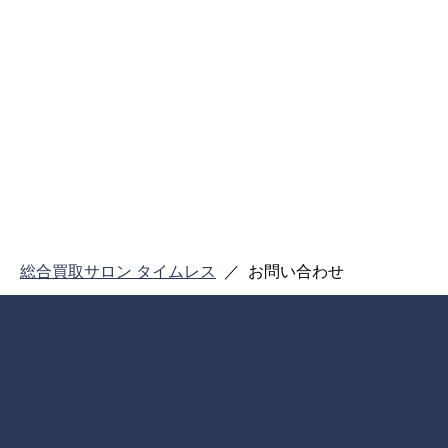
・当個人情報の取扱
管理が図られるよう
＜開示等のお求め＞
・当個人情報の利用
の提供の停止（「開
情及び相談窓口」で
＜個人情報をご入力
・必要事項が記載さ
総合買取サロン タイムレス
お問い合わせ