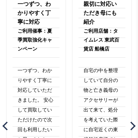
一つずつ、わ
親切に対応い
※委任状は依頼者様の自署にてお願いいたしま
点・ご不安点があればご相談ください。 クーリ
かりやすく丁
す。
ただき母にも
ングオフをご希望の際は担当店舗か、
tel:0120-
(2) 代理人（依頼を受けたお客様）の本人確認書
972-798
もしくは、
info@timeless-co.com
までご連
寧に対応
紹介
類
絡ください。
ご利用催事：夏
ご利用店舗：タ
(3) 委任者（依頼主様）の印鑑登録証明書（3ヶ
季買取強化キャ
イムレス 東武百
月以内）
ンペーン
貨店 船橋店
※200万以上の貴金属買取の場合は、追加で委任
者（依頼主様）の本人確認書類又は補完書類が
必要になります。
一つずつ、わか
自宅の中を整理
「補完書類」 → 納税証明書、社会保険料領収
りやすく丁寧に
していて自分の
書、公共料金領収書、官公庁発行書類等（3ヶ月
対応していただ
物と亡き義母の
以内）
きました。 安心
アクセサリーが
して買取してい
出て来て、処分
ただけたので次
を考えていた際
回も利用したい
に自宅近くの東