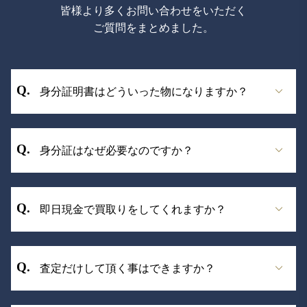
皆様より多くお問い合わせをいただく
ご質問をまとめました。
身分証明書はどういった物になりますか？
以下のいずれかをご用意ください（現住所、生
身分証はなぜ必要なのですか？
年月日が記載された有効期限内のものに限りま
す）
運転免許証、運転経歴証明書、在留カード、特
古物営業法により、中古品買取では身分証明書
別永住者証明書、マイナンバーカード、障害者
即日現金で買取りをしてくれますか？
による本人確認が必要となっています。
手帳などのご本人確認書類のご準備をお願いい
たします。
お支払いは原則、即日現金で行わせていただい
査定だけして頂く事はできますか？
ております。しかし、お振込の場合、時間帯・
混雑状況によっては即日のお支払いが難しい場
合がございます。ご了承ください。