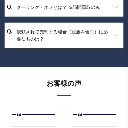
原則、北海道（道央・道南エリア）、秋田県、
クーリング・オフとは？ ※訪問買取のみ
東京都、神奈川県、埼玉県、千葉県、群馬県、
大阪府、京都府、奈良県、和歌山県、岡山県、
広島県、福岡県、大分県、熊本県が対応エリア
特定商取引法（第58条の14）クーリング・オフ
となります。
依頼されて売却する場合（親族を含む）に必
制度とは訪問購入に係る売買契約の申し込みや
※一部対応外のエリアがございます。また、そ
要なものは？
締結が行われた場合であっても、法定書面(売買
れ以外の地域にお住まいの場合でも訪問可能な
契約書)を受領した日を含めて８日以内であれ
場合がございますので、ご自宅での買取をご希
ば、当該売主たる消費者（申込者等）は書面又
以下3点をご用意ください。
望のお客様は一度お電話にてご相談ください。
は電磁的記録により申込みの撤回や契約の解除
(1) 委任状（親族間でも必要になります）※ダウ
ができるという制度です。 より安心してお客様
ンロードされる場合は
こちら
※支払い方法によ
にご利用頂けるように、タイムレスでは訪問買
ってお使い分け下さい
お客様の声
取をさせて頂いたお客様に限り、契約日含め8日
委任者（依頼主様）の日付・名前・住所・生年
間以内のお申し出に関して返品保証を実施して
月日・連絡先・職業・取引目的・押印（印鑑登
おります。 お客様第一主義に徹するタイムレス
録証明書と同じ印鑑）
では、サービス満足度向上の為に、全従業員が
代理人（依頼を受けたお客様）の名前・住所・
従事しております。 クーリング・オフ申請のみ
生年月日・連絡先・委任者との続柄
ならず、契約に関するご相談は、「お客様相談
売却する品物名（ロレックスの時計など）
室」にてお伺いさせて頂きますので、ご不明