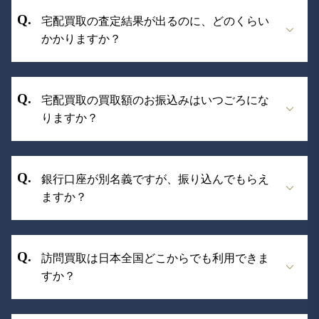
もちろん、査定だけのご利用でも構いません。
宅配買取の査定結果が出るのに、どのくらい
ぜひお気軽にご利用ください。
かかりますか？
原則、お品物到着後5営業日以内にご連絡差し上
宅配買取の買取額のお振込みはいつごろにな
げております。混雑時は更にお時間をいただく
りますか？
場合がございます。予めご了承ください。
査定結果にご承諾をいただきましたら、５営業
銀行口座が別名義ですが、振り込んでもらえ
日でお振込みをさせていただいております。
ますか？
※週末・祝日など金融機関が休業日の場合は、
営業日での着金となります。
お受けできません。申込者ご本人様名義の口座
訪問買取は日本全国どこからでも利用できま
にのみ、ご入金をさせて頂いております。な
すか？
お、旧姓口座・ご家族の口座へのお振込もお受
けできません。ご了承ください。