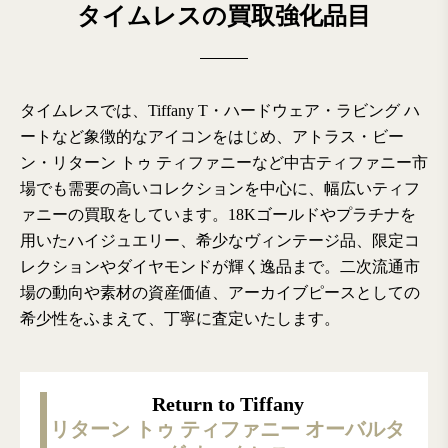
タイムレスの買取強化品目
タイムレスでは、Tiffany T・ハードウェア・ラビング ハ
ートなど象徴的なアイコンをはじめ、アトラス・ビー
ン・リターン トゥ ティファニーなど中古ティファニー市
場でも需要の高いコレクションを中心に、幅広いティフ
ァニーの買取をしています。18Kゴールドやプラチナを
用いたハイジュエリー、希少なヴィンテージ品、限定コ
レクションやダイヤモンドが輝く逸品まで。二次流通市
場の動向や素材の資産価値、アーカイブピースとしての
希少性をふまえて、丁寧に査定いたします。
Paloma Picasso Triple Loving Heart
Tiffany HardWear
Return to Tiffany
Return to Tiffany
リターン トゥ ティファニー オーバルタ
ハードウェア マイクロ リンク ブレスレ
リターン トゥ ティファニー オーバルタ
トリプルラビングハート リング