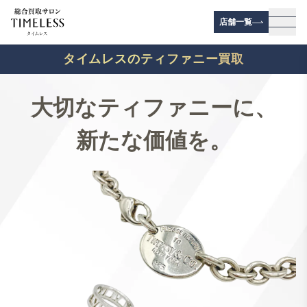
店舗一覧
メニ
タイムレスのティファニー買取
大切なティファニーに、
新たな価値を。