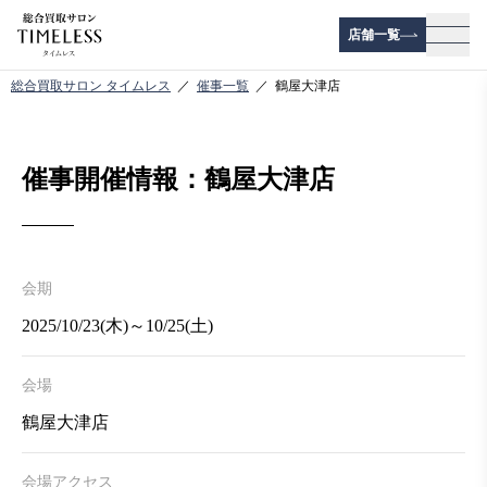
店舗一覧
メニ
総合買取サロン タイムレス
催事一覧
鶴屋大津店
催事開催情報：鶴屋大津店
会期
2025/10/23(木)～10/25(土)
会場
鶴屋大津店
会場アクセス