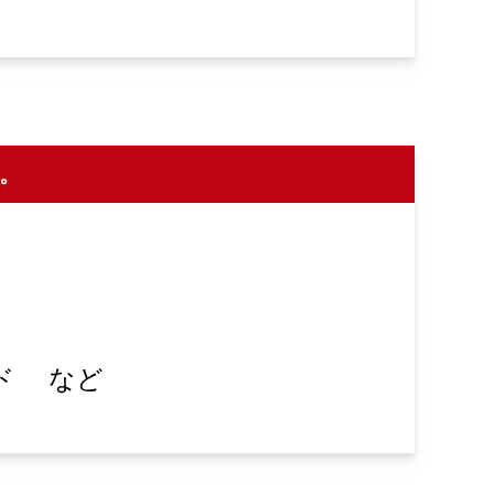
。
ド
など