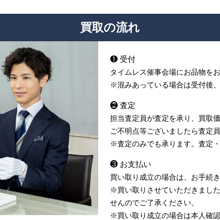
買取の流れ
❶ 受付
タイムレス催事会場にお品物を
※混みあっている場合は受付後
❷ 査定
担当査定員が査定を承り、買取
ご不明点等ございましたら査定
※査定のみでも承ります。査定
❸ お支払い
買い取り成立の場合は、お手続
※買い取りさせていただきまし
せんのでご了承ください。
※買い取り成立の場合は本人確