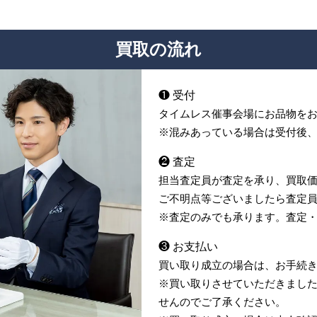
買取の流れ
❶ 受付
タイムレス催事会場にお品物を
※混みあっている場合は受付後
❷ 査定
担当査定員が査定を承り、買取
ご不明点等ございましたら査定
※査定のみでも承ります。査定
❸ お支払い
買い取り成立の場合は、お手続
※買い取りさせていただきまし
せんのでご了承ください。