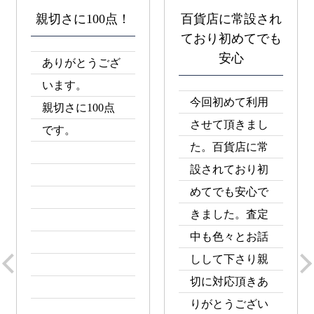
時間をかけて見て
今まで行った買取
くれる
店の中で一番良か
った
ていねいにあり
1つ1つ丁寧に査
がとうございま
定して下さり、
した。
また、査定した
1つ1つ、時間を
理由も教えてく
かけて見るので
れるので、納得
助かります。30
のいく買取価格
分ぐらいでおわ
でした。信頼で
るので楽に感じ
きるお店で、今
ます。
まで行った買取
又、■■様におね
店の中で一番良
がいしたいで