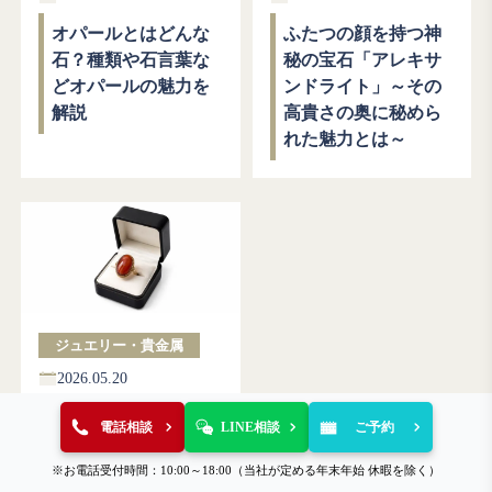
オパールとはどんな
ふたつの顔を持つ神
石？種類や石言葉な
秘の宝石「アレキサ
どオパールの魅力を
ンドライト」～その
解説
高貴さの奥に秘めら
れた魅力とは～
ジュエリー・貴金属
2026.05.20
バリエーション豊か
電話相談
LINE相談
ご予約
な模様と色合いを持
つ宝石「瑪瑙（めの
※お電話受付時間：10:00～18:00（当社が定める年末年始 休暇を除く）